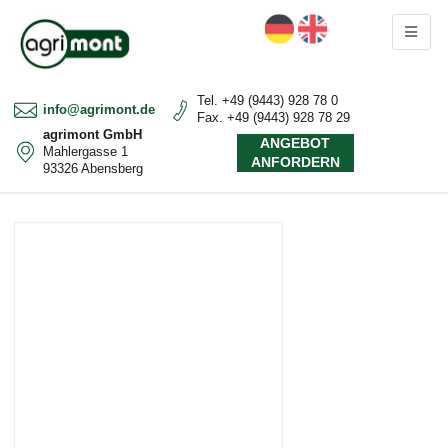
Tel. +49 (9443) 928 78 0
info@agrimont.de
Fax. +49 (9443) 928 78 29
agrimont GmbH
ANGEBOT
Mahlergasse 1
ANFORDERN
93326 Abensberg
ANWENDUNGSBEREICHE
PRODUKTE
ÜBER UNS
KONTAKT
DOWNLOADS